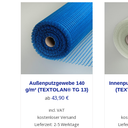
ETAILS
SELECT OPTIONS
/
DETAILS
S
Außenputzgewebe 140
Innenp
g/m² (TEXTOLAN® TG 13)
(TEX
43,90
€
ab
incl. VAT
kostenloser Versand
kos
Lieferzeit: 2-5 Werktage
Liefe