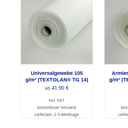
ETAILS
SELECT OPTIONS
/
DETAILS
S
Universalgewebe 105
Armie
g/m² (TEXTOLAN® TG 14)
g/m² (
41,90
€
ab
incl. VAT
kostenloser Versand
kos
Lieferzeit: 2-5 Werktage
Liefe