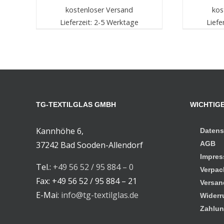
kostenloser Versand
kos
Lieferzeit: 2-5 Werktage
Liefe
TG-TEXTILGLAS GMBH
WICHTIGE
Kannhöhe 6,
Datens
37242 Bad Sooden-Allendorf
AGB
Impre
Tel.:
+49 56 52 / 95 884 – 0
Verpac
Fax: +49 56 52 / 95 884 – 21
Versan
E-Mai:
info@tg-textilglas.de
Widerr
Zahlun