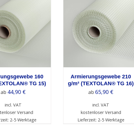
ELECT OPTIONS
/
DETAILS
rungsgewebe 160
Armierungsgewebe 210
TEXTOLAN® TG 15)
g/m² (TEXTOLAN® TG 16)
44,90
€
65,90
€
ab
ab
incl. VAT
incl. VAT
tenloser Versand
kostenloser Versand
rzeit: 2-5 Werktage
Lieferzeit: 2-5 Werktage