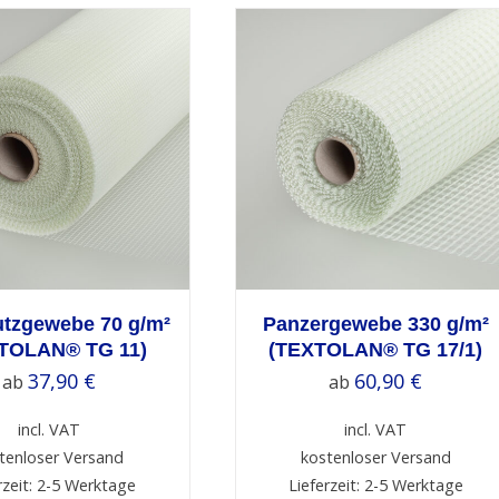
ELECT OPTIONS
/
DETAILS
utzgewebe 70 g/m²
Panzergewebe 330 g/m²
TOLAN® TG 11)
(TEXTOLAN® TG 17/1)
37,90
€
60,90
€
ab
ab
incl. VAT
incl. VAT
tenloser Versand
kostenloser Versand
rzeit: 2-5 Werktage
Lieferzeit: 2-5 Werktage