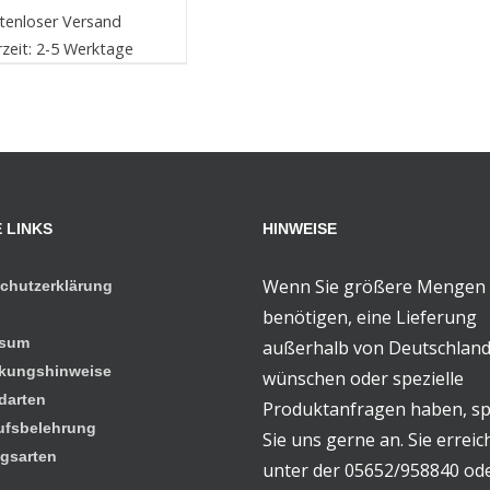
tenloser Versand
rzeit: 2-5 Werktage
 LINKS
HINWEISE
Wenn Sie größere Mengen
chutzerklärung
benötigen, eine Lieferung
ssum
außerhalb von Deutschlan
kungshinweise
wünschen oder spezielle
darten
Produktanfragen haben, s
ufsbelehrung
Sie uns gerne an. Sie errei
gsarten
unter der 05652/958840 od