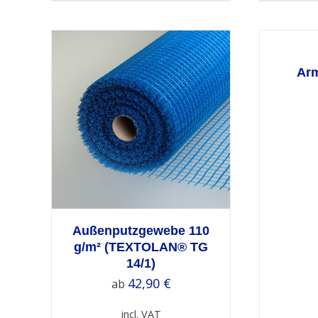
SELECT
OPTIONS
/
DETAILS
Arm
ETAILS
Außenputzgewebe 110
g/m² (TEXTOLAN® TG
14/1)
42,90
€
ab
incl. VAT