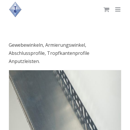
Skip
to
content
Gewebewinkeln, Armierungswinkel,
Abschlussprofile, Tropfkantenprofile
Anputzleisten.