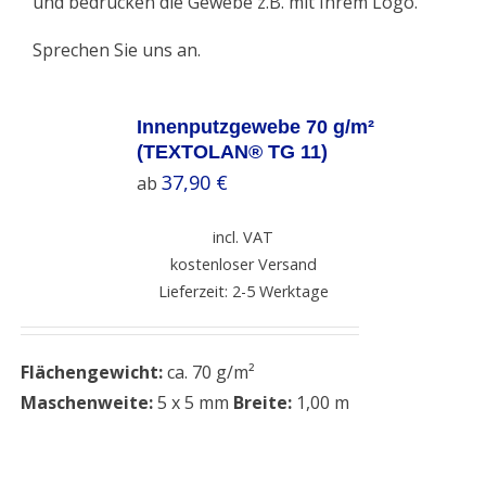
und bedrucken die Gewebe z.B. mit Ihrem Logo.
Sprechen Sie uns an.
SELECT
OPTIONS
Innenputzgewebe 70 g/m²
/
(TEXTOLAN® TG 11)
DETAILS
37,90
€
ab
incl. VAT
kostenloser Versand
Lieferzeit: 2-5 Werktage
Flächengewicht:
ca. 70 g/m²
Maschenweite:
5 x 5 mm
Breite:
1,00 m