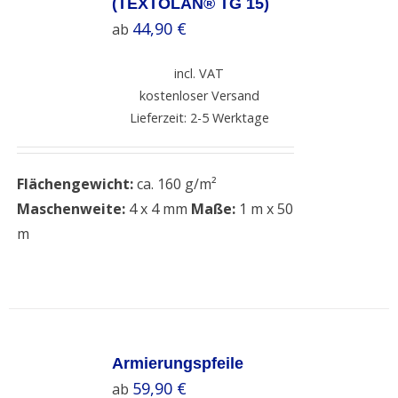
(TEXTOLAN® TG 15)
DETAILS
44,90
€
ab
incl. VAT
kostenloser Versand
Lieferzeit: 2-5 Werktage
Flächengewicht:
ca. 160 g/m²
Maschenweite:
4 x 4 mm
Maße:
1 m x 50
m
SELECT
OPTIONS
Armierungspfeile
/
59,90
€
ab