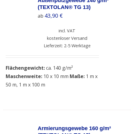
Außenputzgewebe 140 g/m²
/
(TEXTOLAN® TG 13)
DETAILS
43,90
€
ab
incl. VAT
kostenloser Versand
Lieferzeit: 2-5 Werktage
Flächengewicht:
ca. 140 g/m²
Maschenweite:
10 x 10 mm
Maße:
1 m x
50 m, 1 m x 100 m
SELECT
OPTIONS
Armierungsgewebe 160 g/m²
/