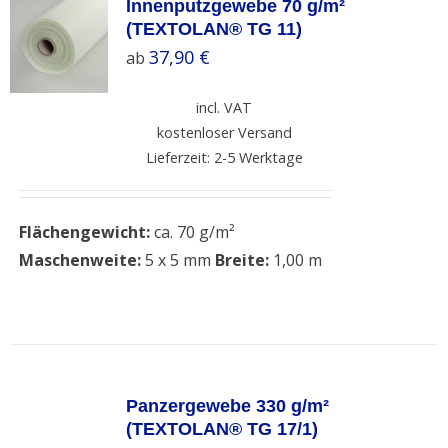
Innenputzgewebe 70 g/m²
(TEXTOLAN® TG 11)
37,90
€
ab
incl. VAT
kostenloser Versand
Lieferzeit: 2-5 Werktage
Flächengewicht:
ca. 70 g/m²
Maschenweite:
5 x 5 mm
Breite:
1,00 m
SELECT
OPTIONS
Panzergewebe 330 g/m²
/
(TEXTOLAN® TG 17/1)
DETAILS