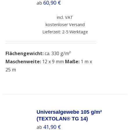
60,90
€
ab
incl. VAT
kostenloser Versand
Lieferzeit: 2-5 Werktage
Flächengewicht:
ca. 330 g/m²
Maschenweite:
12 x 9 mm
Maße:
1 m x
25 m
SELECT
OPTIONS
Universalgewebe 105 g/m²
/
(TEXTOLAN® TG 14)
DETAILS
41,90
€
ab