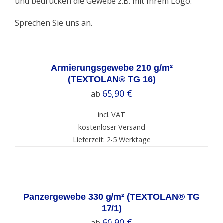
und bedrucken die Gewebe z.B. mit Ihrem Logo.
Sprechen Sie uns an.
SELECT
OPTIONS
/
DETAILS
Armierungsgewebe 210 g/m²
(TEXTOLAN® TG 16)
65,90
€
ab
incl. VAT
kostenloser Versand
Lieferzeit: 2-5 Werktage
SELECT
OPTIONS
/
DETAILS
Panzergewebe 330 g/m² (TEXTOLAN® TG
17/1)
60,90
€
ab