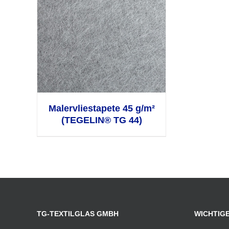
Malervliestapete 45 g/m²
(TEGELIN® TG 44)
TG-TEXTILGLAS GMBH
WICHTIGE