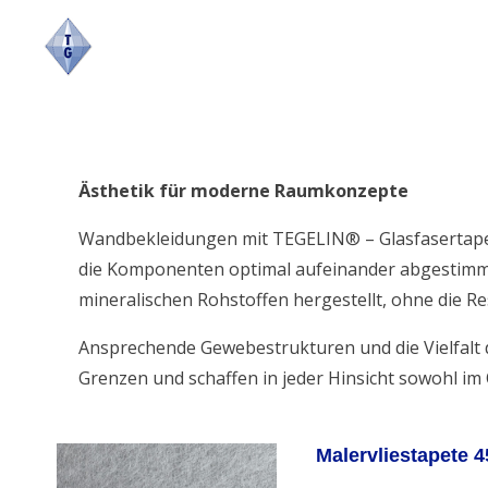
Skip
to
content
Ästhetik für moderne Raumkonzepte
Wandbekleidungen mit TEGELIN® – Glasfasertapete
die Komponenten optimal aufeinander abgestim
mineralischen Rohstoffen hergestellt, ohne die R
Ansprechende Gewebestrukturen und die Vielfalt d
Grenzen und schaffen in jeder Hinsicht sowohl im
Malervliestapete 