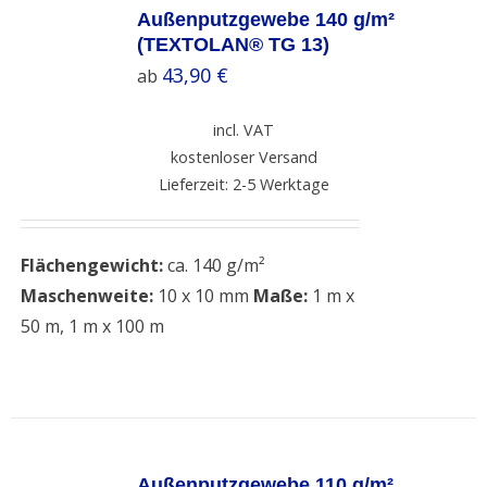
OPTIONS
Außenputzgewebe 140 g/m²
/
(TEXTOLAN® TG 13)
DETAILS
43,90
€
ab
incl. VAT
kostenloser Versand
Lieferzeit: 2-5 Werktage
Flächengewicht:
ca. 140 g/m²
Maschenweite:
10 x 10 mm
Maße:
1 m x
50 m, 1 m x 100 m
SELECT
OPTIONS
Außenputzgewebe 110 g/m²