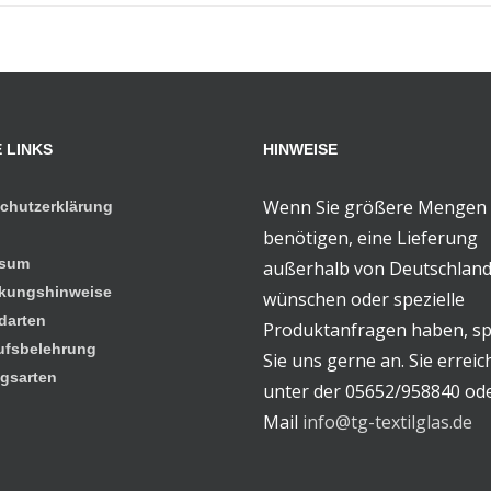
 LINKS
HINWEISE
Wenn Sie größere Mengen
chutzerklärung
benötigen, eine Lieferung
ssum
außerhalb von Deutschlan
kungshinweise
wünschen oder spezielle
darten
Produktanfragen haben, s
ufsbelehrung
Sie uns gerne an. Sie errei
gsarten
unter der 05652/958840 od
Mail
info@tg-textilglas.de