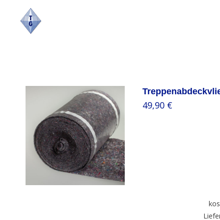
Skip
to
content
Treppenabdeckvli
49,90
€
/
kos
Liefe