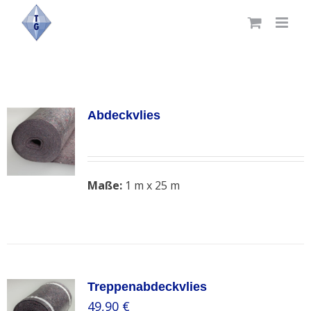
Skip
to
content
Abdeckvlies
Maße:
1 m x 25 m
Treppenabdeckvlies
49,90
€