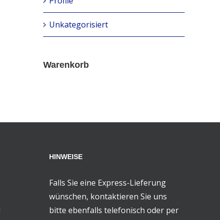
Profile
Unkategorisiert
Warenkorb
HINWEISE
Falls Sie eine Express-Lieferung
wünschen, kontaktieren Sie uns
d
bitte ebenfalls telefonisch oder per