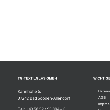
TG-TEXTILGLAS GMBH
WICHTIGE
Kannhöhe 6,
Datens
37242 Bad Sooden-Allendorf
AGB
Impre
Tel.:
+49 56 52 / 95 884 – 0