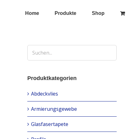
this
modu
Home
Produkte
Shop
Produktkategorien
Abdeckvlies
Armierungsgewebe
Glasfasertapete