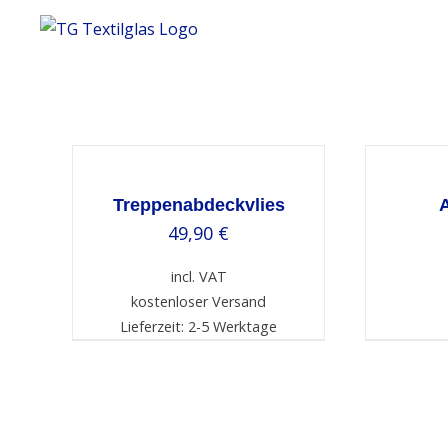
Skip
to
content
SELECT
OPTIONS
DETAILS
/
DETAILS
Treppenabdeckvlies
49,90
€
incl. VAT
kostenloser Versand
Lieferzeit: 2-5 Werktage