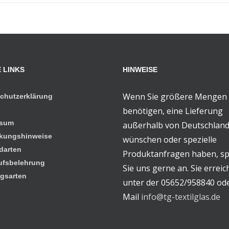
 LINKS
HINWEISE
Wenn Sie größere Mengen
chutzerklärung
benötigen, eine Lieferung
ssum
außerhalb von Deutschlan
kungshinweise
wünschen oder spezielle
darten
Produktanfragen haben, s
ufsbelehrung
Sie uns gerne an. Sie errei
gsarten
unter der 05652/958840 od
Mail
info@tg-textilglas.de