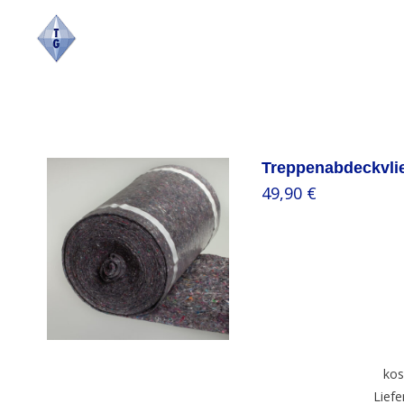
Skip
to
content
Treppenabdeckvli
49,90
€
/
kos
Liefe