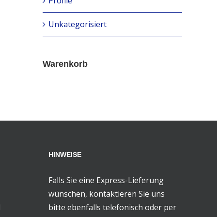
Profile
Unkategorisiert
Warenkorb
HINWEISE
Falls Sie eine Express-Lieferung
wünschen, kontaktieren Sie uns
d
bitte ebenfalls telefonisch oder per