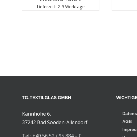
Lieferzeit: 2-5 Werktage
TG-TEXTILGLAS GMBH
WICHTIGE
Kannhöhe 6,
Datens
37242 Bad Sooden-Allendorf
AGB
Impre
Tel.:
+49 56 52 / 95 884 – 0