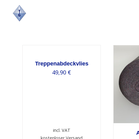
Skip
to
content
SELECT
OPTIONS
/
DETAILS
Treppenabdeckvlies
49,90
€
DETAILS
incl. VAT
kostenloser Versand